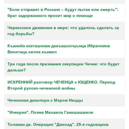
"Если отправят в Россию – будут пытки или смерть":
брат задержанного просит мир о помощи
Черкесское движение в мире: что удалось сделать за
год борьбы?
Къанойн кхеташонан декъашхочуьнца Ибрагимов
Виситаца хилла къамел
Три года после признания оккупации Чечни: что будет
дальше?
ИСКРЕННИЙ разговор ЧЕЧЕНЦА с ЮЩЕНКО. Период
Второй русско-чеченской войны
Чеченская диаспора с Мэром Ниццы
"Ичкерия". Поэма Михаила Ганишашвили
Толаман де. Операция "Джихад". 29-я годовщина