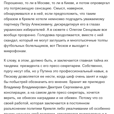
Порошенко, то ли в Москве, то ли в Киеве, и потом опровергал
эту потрясающую сенсацию. Смысл, наверное,
обнаруживался и в ней, если предположить, что таким
образом в Кремле хотели немножко подгадить уважаемому
партнеру Петру Алексеевичу, дискредитируя его в глазах
украинских избирателей. А в сюжете с Олегом Сенцовым все
вообще прозрачно. Голодовка продолжается, вместе с ней
скандал, который не могут заглушить и многотысячные толпы
футбольных болельщиков, вот Песков и выходит к
микрофонам.
К слову, в этом, должно быть, и заключается главная тайна их
тандема: президента с его пресс-секретарем. Собственно,
пургу несут оба, но у Путина это профессиональный навык, а
Пескову дозволяется ее нести, когда шеф очень занят и надо
бы побыстрей обозначить его мнение. Бранит же прилюдно
Владимир Владимирович Дмитрия Сергеевича для
конспирации, а на самом деле пресс-секретарь, хочется
верить, не обнесен наградами и не обижен. Потому что со
своей работой, которая заключается в постоянном
разъяснении политики Кремля либо умалчивании об особенно
тонких нюансах этой политики, справляется великолепно и в