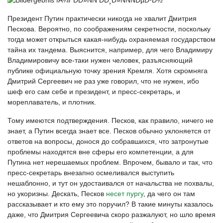
Президент Путин практически никогда не хвалит Дмитрия
Пескова. Вероятно, по соображениям секретности, поскольку
тогда может открыться какая-нибудь охраняемая государством
тайна их тандема. Выяснится, например, для чего Владимиру
Владимировичу все-таки нужен человек, разъясняющий
публике официальную точку зрения Кремля. Хотя скромняга
Дмитрий Сергеевич не раз уже говорил, что не нужен, ибо
шеф его сам себе и президент, и пресс-секретарь, и
мореплаватель, и плотник.
Тому имеются подтверждения. Песков, как правило, ничего не
знает, а Путин всегда знает все. Песков обычно уклоняется от
ответов на вопросы, донося до собравшихся, что затронутые
проблемы находятся вне сферы его компетенции, а для
Путина нет нерешаемых проблем. Впрочем, бывало и так, что
пресс-секретарь внезапно осмеливался выступить
нешаблонно, и тут он удостаивался от начальства не похвалы,
но укоризны. Дескать, Песков
несет пургу
, да чего он там
рассказывает и кто ему это поручил? В такие минуты казалось
даже, что Дмитрия Сергеевича скоро разжалуют, но шло время