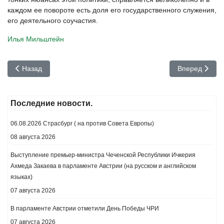
каждом ее повороте есть доля его государственного служения,
его деятельного соучастия.
Илья Мильштейн
Предыдущий: Встречный вальс
Следующий: П
Назад
Вперед
Последние новости.
06.08.2026 Страсбург ( на против Совета Европы)
08 августа 2026
Выступление премьер-министра Чеченской Республики Ичкерия
Ахмеда Закаева в парламенте Австрии (на русском и английском
языках)
07 августа 2026
В парламенте Австрии отметили День Победы ЧРИ
07 августа 2026