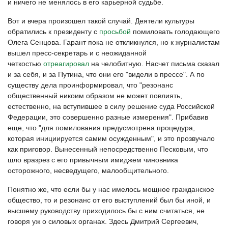
и ничего не менялось в его карьерной судьбе.
Вот и вчера произошел такой случай. Деятели культуры
обратились к президенту с
просьбой
помиловать голодающего
Олега Сенцова. Гарант пока не откликнулся, но к журналистам
вышел пресс-секретарь и с неожиданной
четкостью
отреагировал
на челобитную. Насчет письма сказал
и за себя, и за Путина, что они его "видели в прессе". А по
существу дела проинформировал, что "резонанс
общественный никоим образом не может повлиять,
естественно, на вступившее в силу решение суда Российской
Федерации, это совершенно разные измерения". Прибавив
еще, что "для помилования предусмотрена процедура,
которая инициируется самим осужденным", и это прозвучало
как приговор. Вынесенный непосредственно Песковым, что
шло вразрез с его привычным имиджем чиновника
осторожного, несведущего, малообщительного.
Понятно же, что если бы у нас имелось мощное гражданское
общество, то и резонанс от его выступлений был бы иной, и
высшему руководству приходилось бы с ним считаться, не
говоря уж о силовых органах. Здесь Дмитрий Сергеевич,