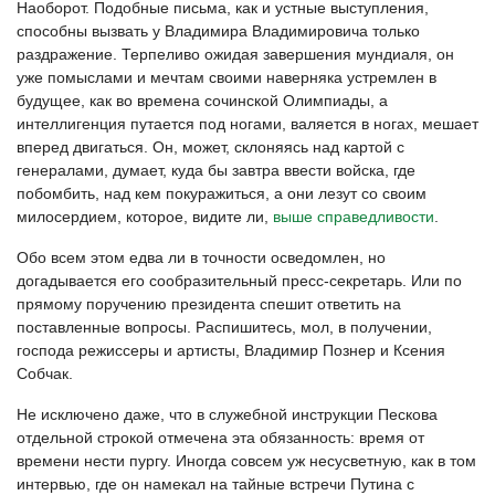
Наоборот. Подобные письма, как и устные выступления,
способны вызвать у Владимира Владимировича только
раздражение. Терпеливо ожидая завершения мундиаля, он
уже помыслами и мечтам своими наверняка устремлен в
будущее, как во времена сочинской Олимпиады, а
интеллигенция путается под ногами, валяется в ногах, мешает
вперед двигаться. Он, может, склоняясь над картой с
генералами, думает, куда бы завтра ввести войска, где
побомбить, над кем покуражиться, а они лезут со своим
милосердием, которое, видите ли,
выше справедливости
.
Обо всем этом едва ли в точности осведомлен, но
догадывается его сообразительный пресс-секретарь. Или по
прямому поручению президента спешит ответить на
поставленные вопросы. Распишитесь, мол, в получении,
господа режиссеры и артисты, Владимир Познер и Ксения
Собчак.
Не исключено даже, что в служебной инструкции Пескова
отдельной строкой отмечена эта обязанность: время от
времени нести пургу. Иногда совсем уж несусветную, как в том
интервью, где он намекал на тайные встречи Путина с