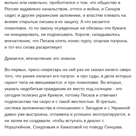
вольно или невольно, проболтался о том, что общество в
России задавлено начальством, оттого и война, и Сенцов
сидит, и другие украинские заложники, и властям плевать на
всякие открытые письма в их защиту. А что касается
помиловок, то по закону осужденные не обязаны эти бумаги
ни инициировать, ни подписывать. Короче, складывалось
впечатление, что Песков опять понес пургу, огорчая патрона,
и тот его снова раскритикует.
Думается, впечатление это ложное.
Во-первых, пресс-секретарь на сей раз не сказал ничего сверх
того, что ранее излагал его патрон: и про суды, в дела которых
гарант типа не вмешивается, и про помиловки. Во-вторых,
указать недобитым гражданам их место под солнцем - это
сегодня полезно для Кремля, потому Песков и отвечает
подписантам так скоро и с такой жесткостью. В-третьих,
система заложничества в отношениях с Западом и с Украиной
давно уже выстроена, отлажена и успешно эксплуатируется, и
не затем ее создавали, чтобы вступать в диалог с
Норштейном, Сокуровым и Хаматовой по поводу Сенцова.