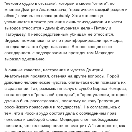
"некоего судью в отставке", который в своем "отчете", по
мнению Дмитрия Анатольевича, "практически каждый раздел и
абзац" начинал со слова probably. Хотя это словцо
упоминается в тексте решения лишь эпизодически и в части
выводов относится к двум фигурантам дела - Путину и
Патрушеву. К непосредственным убийцам не относится.
Видимо, помощники неточно проинформировали премьера,
но едва ли за это будут наказаны. В конце концов свою
солидарность с подозреваемым президентом Медведев
выразил однозначно.
А личные качества, настроения и чувства Дмитрий
Анатольевич проявлял, отвечая на другие вопросы. Порой
довольно человеческие чувства, опять-таки если познавать их
в сравнении. Так, размышляя вслух о судьбе Бориса Немцова,
он заговорил о "реальной трагедии", о "преступлении, которое
должно быть расследовано", поскольку на кону "репутация
российского правосудия и государства". Не согласившись с
тем, что в России худо обстоят дела с соблюдением прав
человека и свободой слова, Медведев счел необходимым
пояснить, что телевизор почти не смотрит. А "в интернете, как
вы понимаете, вообще никакого регулирования... нет", -