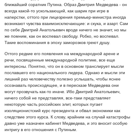
ближайший соратник Путина. Образ Дмитрия Медведева - он
всегда какой-то ускользающий, как шарик при игре в
наперстки, оттого при лицезрения премьер-министра иногда
возникают чувства взаимоисключающие: и скука, и азарт. Сам
по себе Дмитрий Анатольевич вроде ничего не значит, но мы
же помним, как он воспевал свободу. Робко, но воспевал.
Такие воспоминания в эпоху заморозков греют душу.
Оттого редкие его появления на международной арене и
речи, посвященные международной политике, все еще
интересны. Понятно, что он в основном транслирует мысли
пославшего его национального лидера. Однако и мысли эти
лишний раз человечеству полезно услышать, чтобы яснее
осознавать происходящее, и в пересказе Медведева они
могут прозвучать как-то иначе. Ибо Дмитрий Анатольевич,
ничего собой не представляя, все-таки представляет
некоторую часть российских элит, которых пугает
изоляционистский курс президента и обвал экономики как
следствие этого курса. К слову, крайним на случай катастрофы
давно уже назначен кабинет Медведева, и это вносит особую
интригу в его отношения с Путиным.