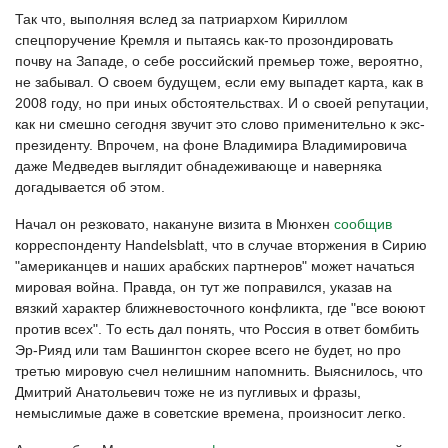
Так что, выполняя вслед за патриархом Кириллом
спецпоручение Кремля и пытаясь как-то прозондировать
почву на Западе, о себе российский премьер тоже, вероятно,
не забывал. О своем будущем, если ему выпадет карта, как в
2008 году, но при иных обстоятельствах. И о своей репутации,
как ни смешно сегодня звучит это слово применительно к экс-
президенту. Впрочем, на фоне Владимира Владимировича
даже Медведев выглядит обнадеживающе и наверняка
догадывается об этом.
Начал он резковато, накануне визита в Мюнхен
сообщив
корреспонденту Handelsblatt, что в случае вторжения в Сирию
"американцев и наших арабских партнеров" может начаться
мировая война. Правда, он тут же поправился, указав на
вязкий характер ближневосточного конфликта, где "все воюют
против всех". То есть дал понять, что Россия в ответ бомбить
Эр-Рияд или там Вашингтон скорее всего не будет, но про
третью мировую счел нелишним напомнить. Выяснилось, что
Дмитрий Анатольевич тоже не из пугливых и фразы,
немыслимые даже в советские времена, произносит легко.