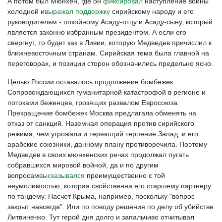
А потом был Мюнхен, где он
фиксировал
наступление войны
холодной и
выражал поддержку
сирийскому народу и его
руководителям - покойному Асаду-отцу и Асаду-сыну, который
является законно избранным президентом. А если его
свергнут, то будет как в Ливии, которую Медведев причислил к
ближневосточным странам. Сирийская тема была главной на
переговорах, и позиции сторон обозначились предельно ясно.
Целью России оставалось продолжение бомбежек.
Сопровождающихся гуманитарной катастрофой в регионе и
потоками беженцев, грозящих развалом Евросоюза.
Прекращение бомбежек Москва предлагала обменять на
отказ от санкций. Наземная операция против сирийского
режима, чем угрожали и теряющий терпение Запад, и его
арабские союзники, данному плану противоречила. Поэтому
Медведев в своих мюнхенских речах продолжал пугать
собравшихся мировой войной, да и по другим
вопросам
высказывался
преимущественно с той
неумолимостью, которая свойственна его старшему партнеру
по тандему. Насчет Крыма, например, поскольку "вопрос
закрыт навсегда". Или по поводу решения по делу об убийстве
Литвиненко. Тут герой дня долго и запальчиво отчитывал