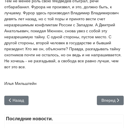
Тем не менее роль свою Медведев отыграл, речи
отбарабанил. Фурора не произвел, и это, должно быть, к
лучшему. Фурор здесь производил Владимир Владимирович
девять лет назад, но с той поры и принято вести счет
неразрешимым конфликтам России с Западом. А Дмитрий
Анатольевич, покидая Мюнхен, снова увез с собой эту
неразрешимую тайну. С одной стороны, пустое место. С
другой стороны, второй человек в государстве и бывший
президент. Кто же он, объясните? Правда, разгадывать тайну
охотников почти не осталось, но он ведь и не напрашивается.
Не хочешь - не разгадывай, а свобода все равно лучше, чем
вот это все.
Илья Мильштейн
Предыдущий: Объять необъятное
Следующий: С
Назад
Вперед
Последние новости.