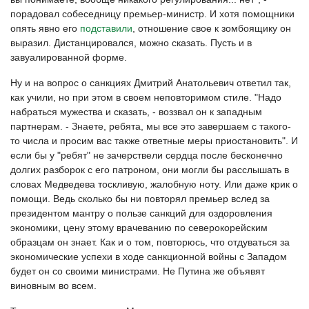
порадовал собеседницу премьер-министр. И хотя помощники
опять явно его
подставили
, отношение свое к зомбоящику он
выразил. Дистанцировался, можно сказать. Пусть и в
завуалированной форме.
Ну и на вопрос о санкциях Дмитрий Анатольевич ответил так,
как учили, но при этом в своем неповторимом стиле. "Надо
набраться мужества и сказать, - воззвал он к западным
партнерам. - Знаете, ребята, мы все это завершаем с такого-
то числа и просим вас также ответные меры приостановить". И
если бы у "ребят" не зачерствели сердца после бесконечно
долгих разборок с его патроном, они могли бы расслышать в
словах Медведева тоскливую, жалобную ноту. Или даже крик о
помощи. Ведь сколько бы ни повторял премьер вслед за
президентом мантру о пользе санкций для оздоровления
экономики, цену этому врачеванию по северокорейским
образцам он знает. Как и о том, повторюсь, что отдуваться за
экономические успехи в ходе санкционной войны с Западом
будет он со своими министрами. Не Путина же объявят
виновным во всем.